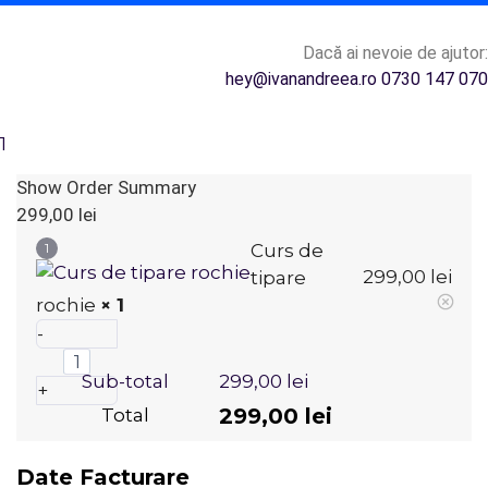
Dacă ai nevoie de ajutor:
hey@ivanandreea.ro
0730 147 070
1
Show Order Summary
299,00
lei
1
Curs de
299,00
lei
tipare
rochie
× 1
-
Sub-total
299,00
lei
+
299,00
lei
Total
Date Facturare