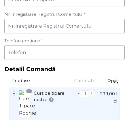
Nr. inregistrare Registrul Comertului
*
Telefon
(opțional)
Detalii Comandă
Produse
Cantitate
Preț
1
Curs de tipare
299,00
l
rochie
ei