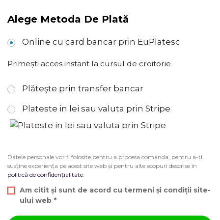
Alege Metoda De Plată
Online cu card bancar prin EuPlatesc
Primești acces instant la cursul de croitorie
Plătește prin transfer bancar
Plateste in lei sau valuta prin Stripe
Datele personale vor fi folosite pentru a procesa comanda, pentru a-ți
susține experiența pe acest site web și pentru alte scopuri descrise în
politică de confidențialitate
.
Am citit și sunt de acord cu
termeni și condiții
site-
ului web
*