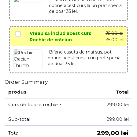
obtine acest curs la un pret special
de doar 35 lei,
Vreau să includ acest curs
75,00
lei
Rochie de crăciun
35,00
lei
Bifand casuta de mai sus, poti
obtine acest curs la un pret special
de doar 35 lei,
Order Summary
produs
Total
Curs de tipare rochie
× 1
299,00
lei
Sub-total
299,00
lei
299,00
lei
Total