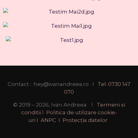
Contact : hey@ivanandreea.ro
I
Tel: 0730 147
070
© 2019 – 2026,
Ivan Andreea
I
Termeni si
conditii
I
Politica de utilizare cookie-
uri
I
ANPC
I
Protecția datelor