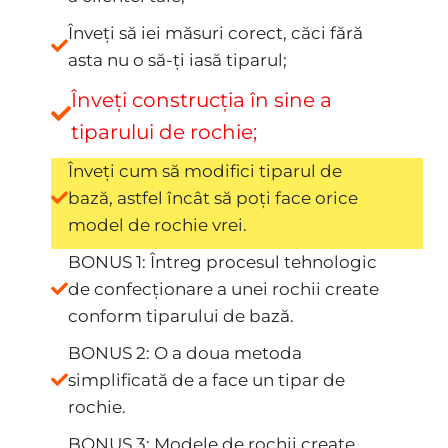
Înveți să iei măsuri corect, căci fără
asta nu o să-ți iasă tiparul;
Înveți construcția în sine a
tiparului de rochie;
Înveți cum să modifici tiparul de
bază, astfel încât să poți face orice
model de rochie vrei.
BONUS 1: Întreg procesul tehnologic
de confecționare a unei rochii create
conform tiparului de bază.
BONUS 2: O a doua metoda
simplificată de a face un tipar de
rochie.
BONUS 3: Modele de rochii create