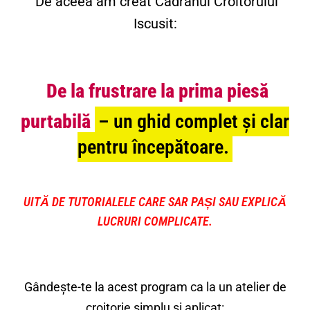
De aceea am creat Cadranul Croitorului
Iscusit:
De la frustrare la prima piesă
purtabilă
– un ghid complet și clar
pentru începătoare.
UITĂ DE TUTORIALELE CARE SAR PAȘI SAU EXPLICĂ
LUCRURI COMPLICATE.
Gândește-te la acest program ca la un atelier de
croitorie simplu și aplicat: