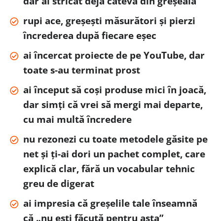
dar ai stricat deja câteva din greșeală
rupi ace, greșești măsurători și pierzi
încrederea după fiecare eșec
ai încercat proiecte de pe YouTube, dar
toate s-au terminat prost
ai început să coși produse mici în joacă,
dar simți că vrei să mergi mai departe,
cu mai multă încredere
nu rezonezi cu toate metodele găsite pe
net și ți-ai dori un pachet complet, care
explică clar, fără un vocabular tehnic
greu de digerat
ai impresia că greșelile tale înseamnă
că „nu ești făcută pentru asta”