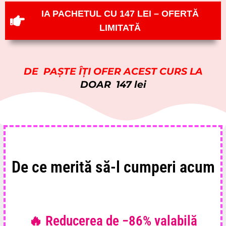
IA PACHETUL CU 147 LEI – OFERTĂ
LIMITATĂ
DE PAȘTE ÎȚI OFER ACEST CURS LA
DOAR 147 lei
De ce merită să-l cumperi acum
🔥 Reducerea de −86% valabilă