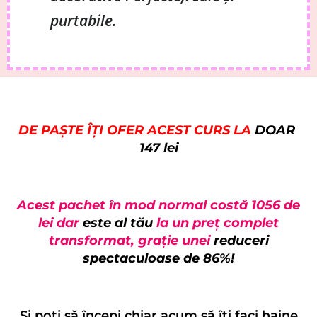
purtabile.
DE PAȘTE ÎȚI OFER ACEST CURS LA
DOAR
147 lei
Acest pachet în mod normal costă 1056 de
lei dar
este al tău
la un preț complet
transformat, grație unei
reduceri
spectaculoase de 86%!
Și poți să începi chiar acum să îți faci haine