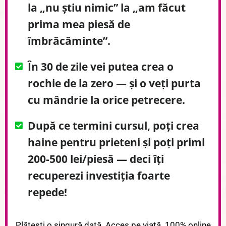
la „nu știu nimic” la „am făcut
prima mea piesă de
îmbrăcăminte”.
În 30 de zile vei putea crea o
rochie de la zero — și o veți purta
cu mândrie la orice petrecere.
După ce termini cursul, poți crea
haine pentru prieteni și poți primi
200-500 lei/piesă — deci îți
recuperezi investiția foarte
repede!
Plătești o singură dată. Acces pe viață. 100% online