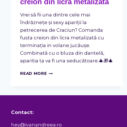
creion din licra metalizată
Vrei să fii una dintre cele mai
îndrăznețe și sexy apariții la
petrecerea de Craciun? Comanda
fusta creion din licra metalizată cu
terminația in volane jucăușe.
Combinată cu o bluza din dantelă,
aparitia ta va fi una seducătoare.🎄🎁🎄
SMART
READ MORE
&
SEXY
–
FUSTA
CREION
DIN
Contact:
LICRA
METALIZATĂ
hey@ivanandreea.ro