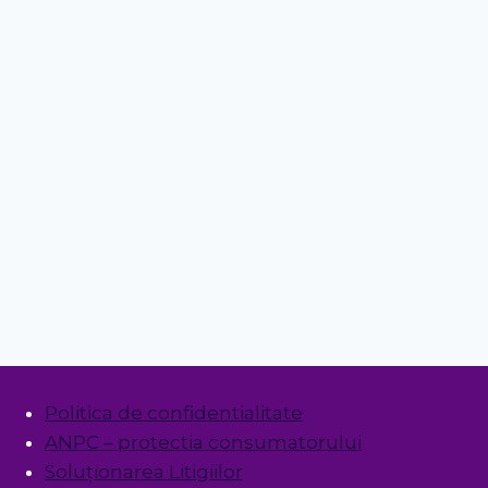
Politica de confidentialitate
ANPC – protectia consumatorului
Soluționarea Litigiilor