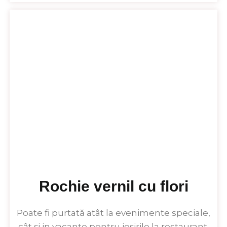
Rochie vernil cu flori
Poate fi purtată atât la evenimente speciale,
cât și in vacanțe pentru ieșirile la restaurant,