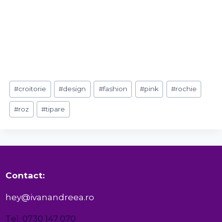
Post
#
croitorie
#
design
#
fashion
#
pink
#
rochie
Tags:
#
roz
#
tipare
Contact:
hey@ivanandreea.ro
Tel: 0730 147 070