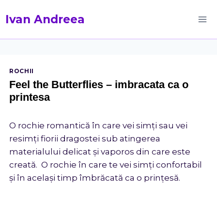
Skip
Ivan Andreea
to
content
ROCHII
Feel the Butterflies – imbracata ca o
printesa
O rochie romantică în care vei simți sau vei
resimți fiorii dragostei sub atingerea
materialului delicat și vaporos din care este
creată. O rochie în care te vei simți confortabil
și în același timp îmbrăcată ca o prințesă.