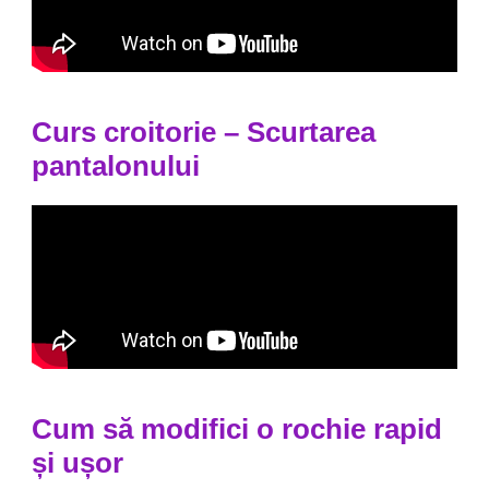
Curs croitorie – Scurtarea
pantalonului
Cum să modifici o rochie rapid
și ușor